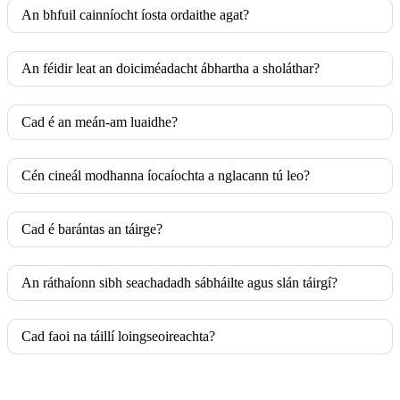
An bhfuil cainníocht íosta ordaithe agat?
An féidir leat an doiciméadacht ábhartha a sholáthar?
Cad é an meán-am luaidhe?
Cén cineál modhanna íocaíochta a nglacann tú leo?
Cad é barántas an táirge?
An ráthaíonn sibh seachadadh sábháilte agus slán táirgí?
Cad faoi na táillí loingseoireachta?