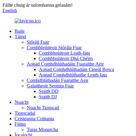
Fáilte chuig ár suíomhanna gréasáin!
English
Baile
Táirgí
Stóráil Fuar
Comhbhrúiteoir Stórála Fuar
Comhbhrúiteoir Leath-Iata
Comhbhrúiteoir Dhá Chéim
Aonad Comhdhlúthadáin Fuaraithe Aeir
Aonad Comhdhlúthadáin Cineál Bosca
Aonad Comhdhlúthaithe Leath-Iata
Comhdhlúthadán Fuaraithe Aeir
Galaitheoir Seomra Fuar
Sraith DD
Sraith DJ
Nuacht
Nuacht Tionscail
Tionscadal
Ceisteanna Coitianta
Fúinn
Turas Monarcha
Íocaíocht