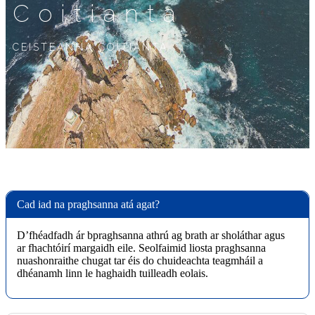
Coitianta
CEISTEANNA COITIANTA
Cad iad na praghsanna atá agat?
D’fhéadfadh ár bpraghsanna athrú ag brath ar sholáthar agus
ar fhachtóirí margaidh eile. Seolfaimid liosta praghsanna
nuashonraithe chugat tar éis do chuideachta teagmháil a
dhéanamh linn le haghaidh tuilleadh eolais.