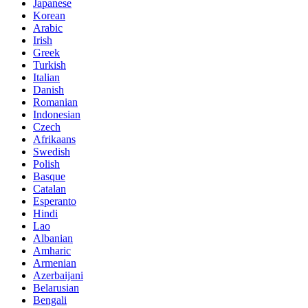
Japanese
Korean
Arabic
Irish
Greek
Turkish
Italian
Danish
Romanian
Indonesian
Czech
Afrikaans
Swedish
Polish
Basque
Catalan
Esperanto
Hindi
Lao
Albanian
Amharic
Armenian
Azerbaijani
Belarusian
Bengali