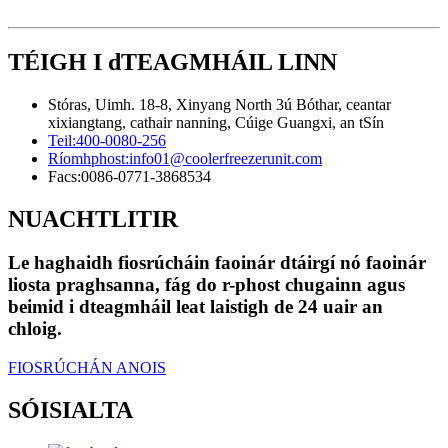
TÉIGH I dTEAGMHÁIL LINN
Stóras, Uimh. 18-8, Xinyang North 3ú Bóthar, ceantar
xixiangtang, cathair nanning, Cúige Guangxi, an tSín
Teil:
400-0080-256
Ríomhphost:
info01@coolerfreezerunit.com
Facs:
0086-0771-3868534
NUACHTLITIR
Le haghaidh fiosrúcháin faoinár dtáirgí nó faoinár
liosta praghsanna, fág do r-phost chugainn agus
beimid i dteagmháil leat laistigh de 24 uair an
chloig.
FIOSRÚCHÁN ANOIS
SÓISIALTA