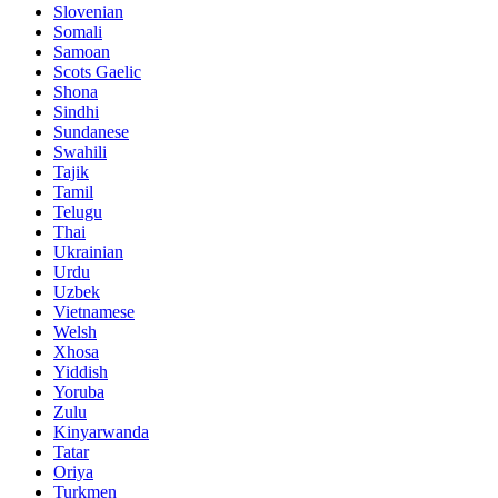
Slovenian
Somali
Samoan
Scots Gaelic
Shona
Sindhi
Sundanese
Swahili
Tajik
Tamil
Telugu
Thai
Ukrainian
Urdu
Uzbek
Vietnamese
Welsh
Xhosa
Yiddish
Yoruba
Zulu
Kinyarwanda
Tatar
Oriya
Turkmen