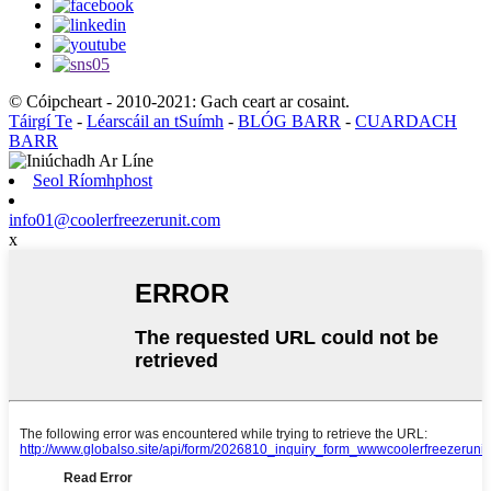
© Cóipcheart - 2010-2021: Gach ceart ar cosaint.
Táirgí Te
-
Léarscáil an tSuímh
-
BLÓG BARR
-
CUARDACH
BARR
Seol Ríomhphost
info01@coolerfreezerunit.com
x