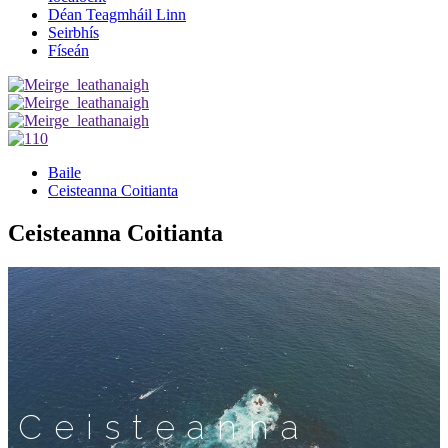
Déan Teagmháil Linn
Seirbhís
Físeán
Baile
Ceisteanna Coitianta
Ceisteanna Coitianta
Ceisteanna